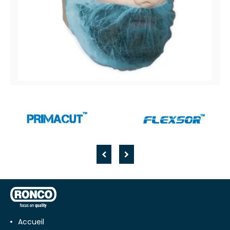
Easy Breezy™
Couvre-barbe en polypropylène (PP)
Accueil