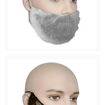
Easy Breezy™
Couvre-barbe en polypropylène (PP)