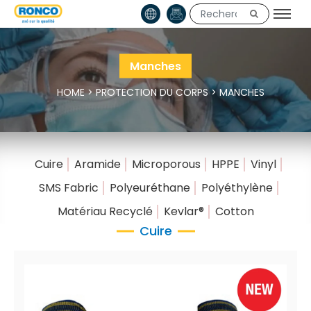
Manches
HOME
>
PROTECTION DU CORPS
>
MANCHES
Cuire
Aramide
Microporous
HPPE
Vinyl
SMS Fabric
Polyeuréthane
Polyéthylène
Matériau Recyclé
Kevlar®
Cotton
Cuire