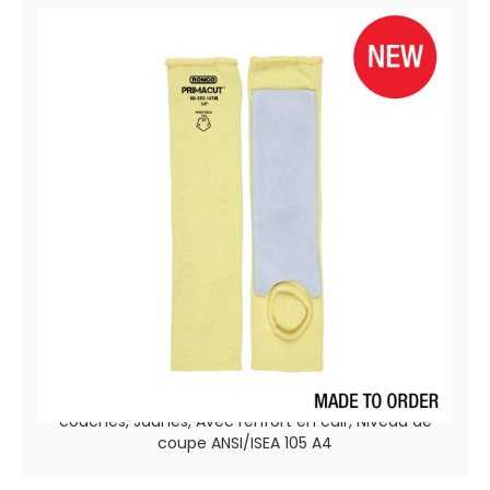
PrimaCut™ 68-203-14THL
Manches protection coupe légères aramide 2
couches, Jaunes, Avec renfort en cuir, Niveau de
coupe ANSI/ISEA 105 A4