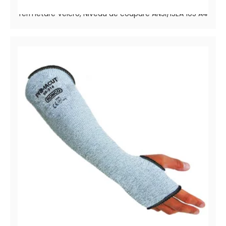
Manches anti-coupures HPPE avec trou pour pouce
fermeture Velcro, Niveau de coupure ANSI/ISEA 105 A4
PrimaCut™ 68-514