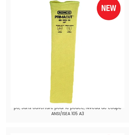
PrimaCut™ 68-103-14
Manchons de protection en aramide léger 2 plis, 14
po, Sans ouverture pour le pouce, Niveau de coupe
ANSI/ISEA 105 A3