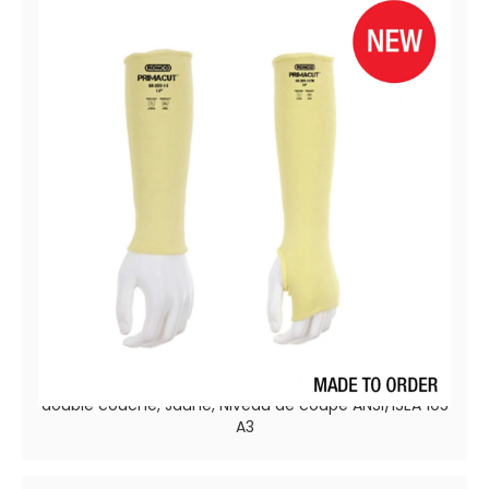
PrimaCut™ 68-203
Manches de protection coupe légères en aramide
double couche, Jaune, Niveau de coupe ANSI/ISEA 105
A3