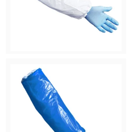
CoverMe™ Manchettes
Manchettes en polyéthylène (PE), 1 mil