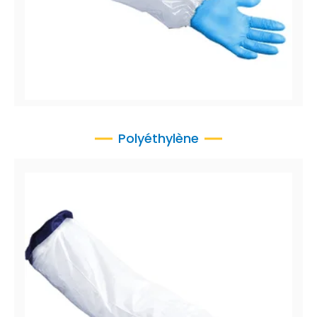
CoverMe™ Manchees
Manchettes en polyuréthane (PU), 5.5 mil
Polyéthylène