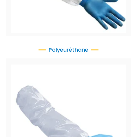
CoverMe™ XP
Manchettes SMS
Polyeuréthane