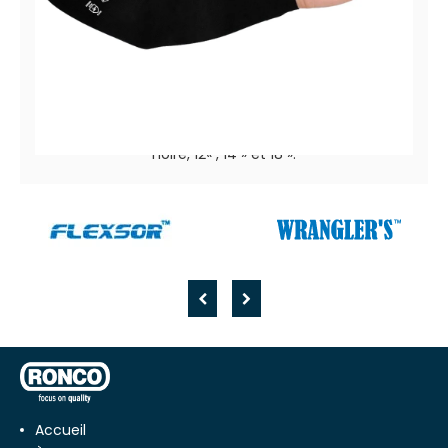
PrimaCut™ 68-202
Manchette tubulaire en rPET sans trou de pouce,
noire, 12« , 14 » et 18 ».
Accueil