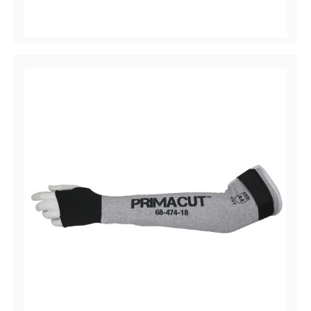
PrimaCut™ 68-774
Manchettes anti-coupure en HPPE, Coupure A7
PrimaCut™ 68-474-18