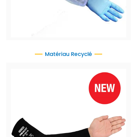
RONCO Care™ Manchettes
Manchettes en polyéthylène (PE), 0.75 mil
Matériau Recyclé