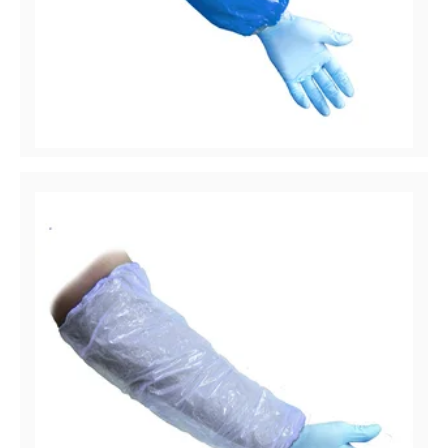
CoverMe™ Manchettes
Manchettes en polyéthylène (PE), 1.5 mil