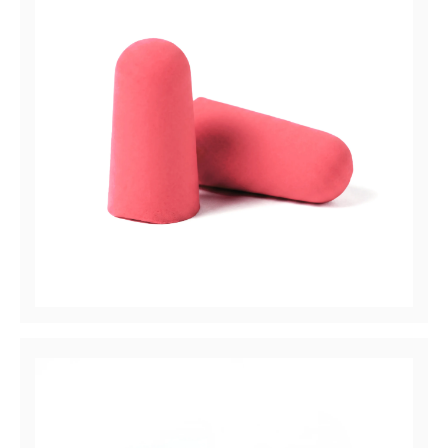
Hush™ 14 Série
Bouchons d'oreille à usage unique, NRR 33