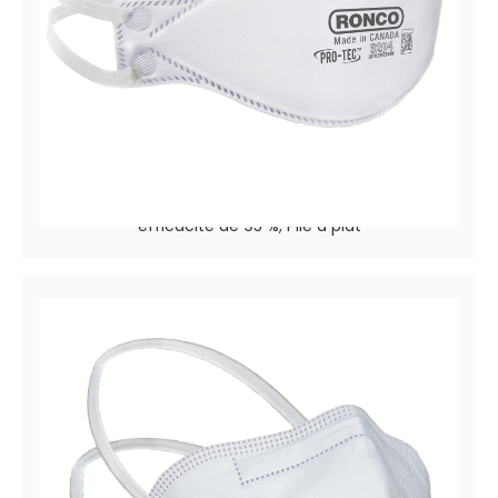
Pro-Tec™ 6204
Filtrage des particules / Respirateur industriel à
efficacité de 95 %, Plié à plat