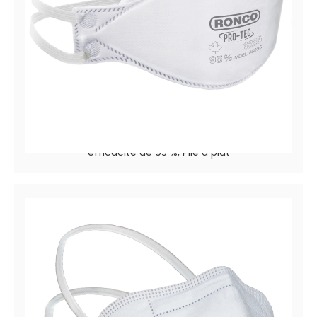
Pro-Tec™ 6225
Filtrage des particules / Respirateur médical à
efficacité de 95 %, Plié à plat