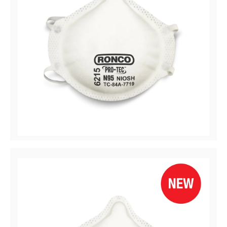
Pro-Tec™ 6215
Respirateur contre les particules 6215, N95 sans valve