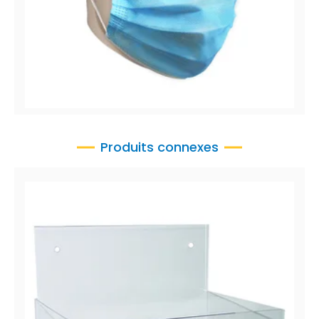
Pro-Tec™ 5622
Masque médical plissé 3 plis, ASTM niveau 2
Produits connexes