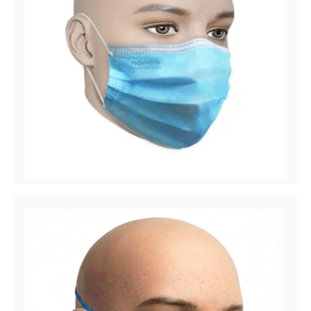
Pro-Tec™ 5622V – VendPack
Masque Médical Plissé 3 Plis, ASTM Niveau 2