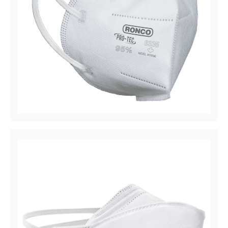
Pro-Tec™ 6335
Filtrage des particules / Respirateur médical à
efficacité de 95 %, Plié verticalement