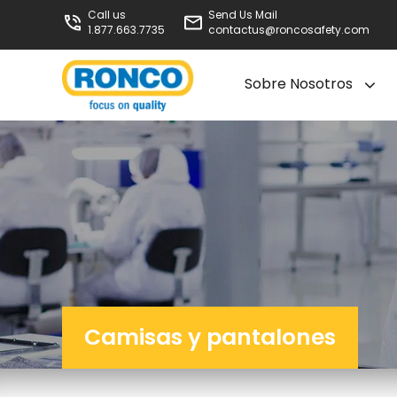
Call us
Send Us Mail
1.877.663.7735
contactus@roncosafety.com
Sobre Nosotros
Camisas y pantalones