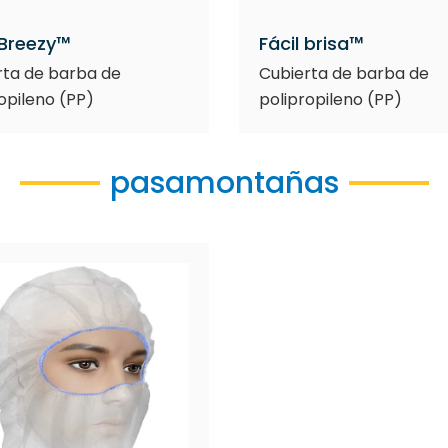
 Breezy™
Fácil brisa™
rta de barba de
Cubierta de barba de
opileno (PP)
polipropileno (PP)
pasamontañas