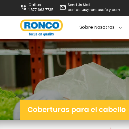
Call us
Send Us Mail
1.877.663.7735
contactus@roncosafety.com
Sobre Nosotros
Coberturas para el cabello