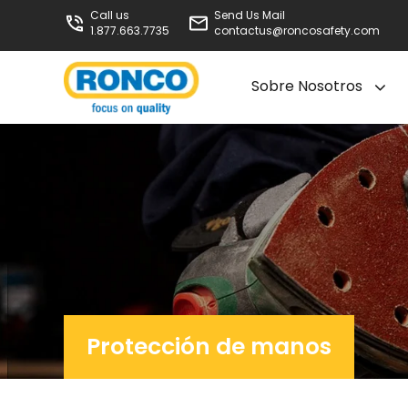
Call us
Send Us Mail
1.877.663.7735
contactus@roncosafety.com
Sobre Nosotros
Protección de manos