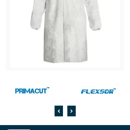
CoverMe™ XP 1000
Sarrau microporeux XP1000 avec col