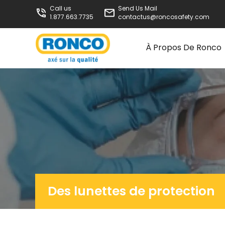
Call us
Send Us Mail
1.877.663.7735
contactus@roncosafety.com
À Propos De Ronco
Des lunettes de protection