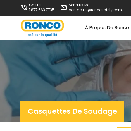
Call us
Send Us Mail
1.877.663.7735
contactus@roncosafety.com
À Propos De Ronco
Casquettes De Soudage