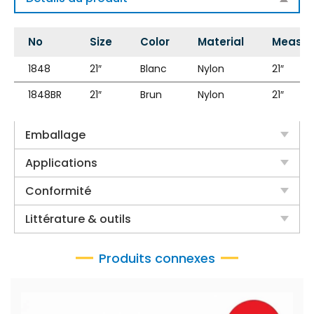
No
Size
Color
Material
Measu
1848
21″
Blanc
Nylon
21″
1848BR
21″
Brun
Nylon
21″
Emballage
Applications
Conformité
Littérature & outils
Produits connexes