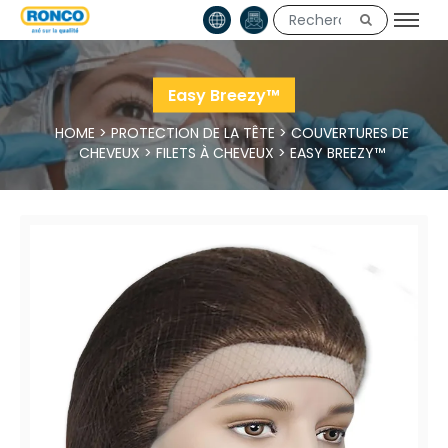
Easy Breezy™
HOME
>
PROTECTION DE LA TÊTE
>
COUVERTURES DE
CHEVEUX
>
FILETS À CHEVEUX
>
EASY BREEZY™