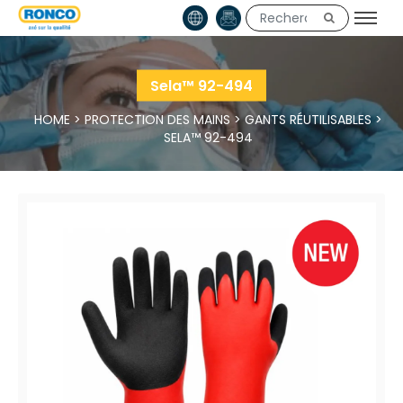
Sela™ 92-494
HOME
>
PROTECTION DES MAINS
>
GANTS RÉUTILISABLES
>
SELA™ 92-494