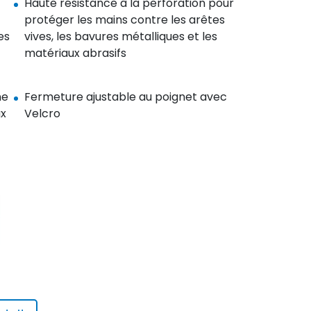
Haute résistance à la perforation pour
protéger les mains contre les arêtes
es
vives, les bavures métalliques et les
matériaux abrasifs
ne
Fermeture ajustable au poignet avec
ux
Velcro