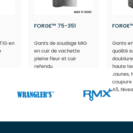
FORGE™ 75-351
FORGE™
TIG en
Gants de soudage MIG
Gants en
e
en cuir de vachette
qualité 
pleine fleur et cuir
doublure
refendu
haute t
Jaunes, 
coupure 
A5, Nive