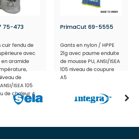
 75-473
PrimaCut 69-5555
 cuir fendu de
Gants en nylon / HPPE
supérieure avec
21g avec paume enduite
 en aramide
de mousse PU, ANSI/ISEA
empérature,
105 niveau de coupure
Niveau de
A5
ANSI/ISEA 105
au de chaleur 4