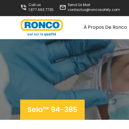
Call us
Send Us Mail
1.877.663.7735
contactus@roncosafety.com
À Propos De Ronco
Sela™ 94-385