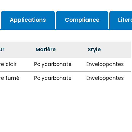
Applications
Compliance
Lite
ur
Matière
Style
e clair
Polycarbonate
Enveloppantes
re fumé
Polycarbonate
Enveloppantes