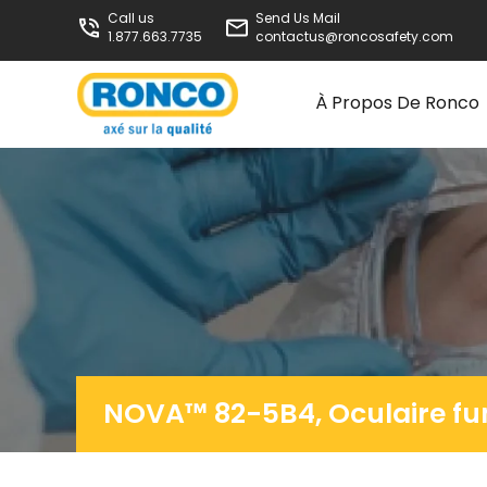
Call us
Send Us Mail
1.877.663.7735
contactus@roncosafety.com
À Propos De Ronco
NOVA™ 82-5B4, Oculaire f