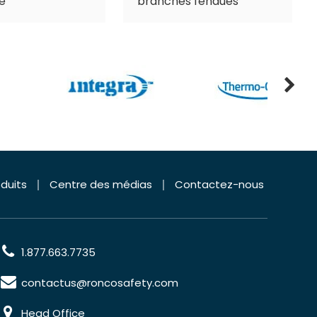
e
branches fendues
duits
Centre des médias
Contactez-nous
1.877.663.7735
contactus@roncosafety.com
Head Office