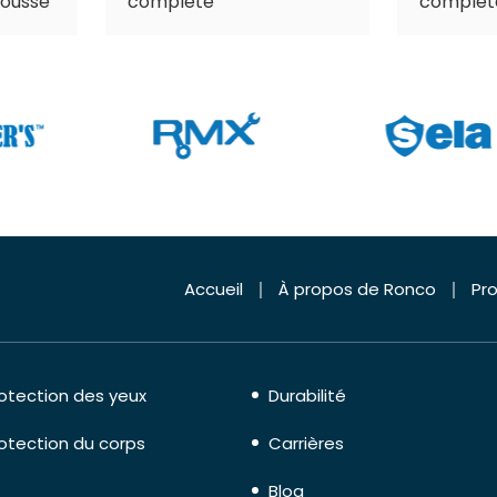
ousse
complète
complèt
Accueil
À propos de Ronco
Pro
otection des yeux
Durabilité
otection du corps
Carrières
Blog