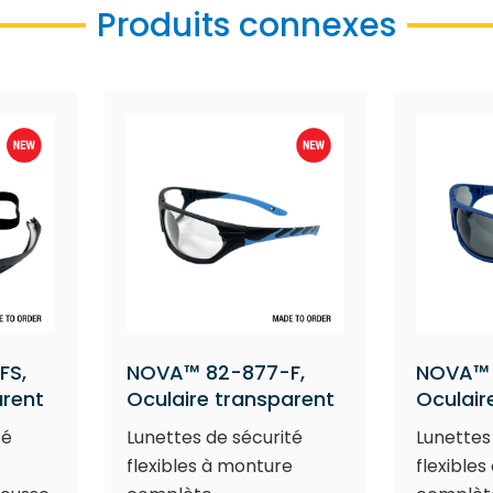
Produits connexes
FS,
NOVA™ 82-877-F,
NOVA™ 
arent
Oculaire transparent
Oculair
té
Lunettes de sécurité
Lunettes
flexibles à monture
flexible