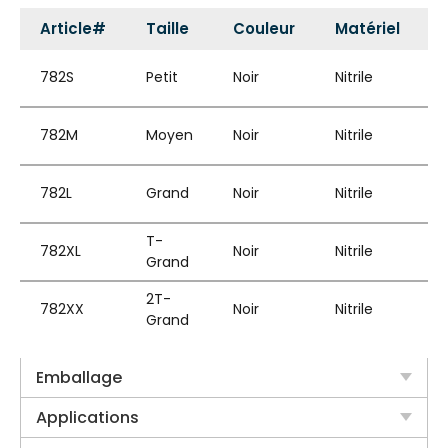
Article#
Taille
Couleur
Matériel
S
782S
Petit
Noir
Nitrile
782M
Moyen
Noir
Nitrile
782L
Grand
Noir
Nitrile
T-
782XL
Noir
Nitrile
Grand
2T-
782XX
Noir
Nitrile
Grand
Emballage
Applications