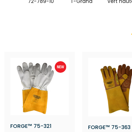
72-789-10
T-Grand
Vert haute
FORGE™ 75-321
FORGE™ 75-363