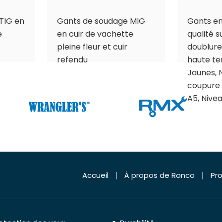
TIG en
Gants de soudage MIG
Gants en
e
en cuir de vachette
qualité 
pleine fleur et cuir
doublure
refendu
haute t
Jaunes, 
coupure 
A5, Nive
Accueil
À propos de Ronco
Pro