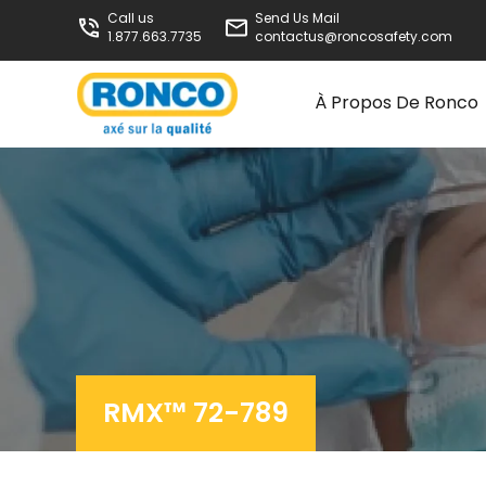
Call us
Send Us Mail
1.877.663.7735
contactus@roncosafety.com
À Propos De Ronco
RMX™ 72-789