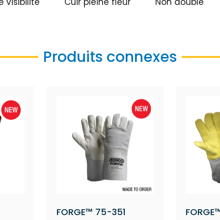
 visibilité
Cuir pleine fleur
Non doublé
Produits connexes
FORGE™ 75-351
FORGE™