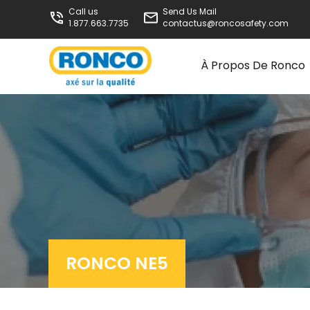
Call us
Send Us Mail
1.877.663.7735
contactus@roncosafety.com
À Propos De Ronco
RONCO NE5