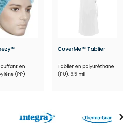
reezy™
CoverMe™ Tablier
ouffant en
Tablier en polyuréthane
ylène (PP)
(PU), 5.5 mil