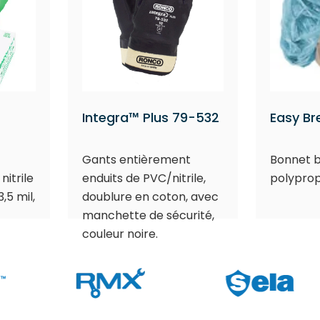
Integra™ Plus 79-532
Easy B
Gants entièrement
Bonnet b
itrile
enduits de PVC/nitrile,
polyprop
,5 mil,
doublure en coton, avec
manchette de sécurité,
couleur noire.