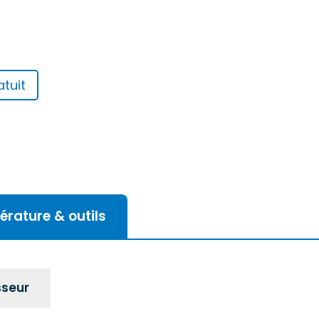
tuit
térature & outils
sseur