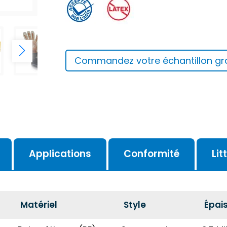
Commandez votre échantillon gra
Applications
Conformité
Lit
Matériel
Style
Épai