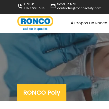
Call us
Send Us Mail
1.877.663.7735
contactus@roncosafety.com
À Propos De Ronco
RONCO Poly