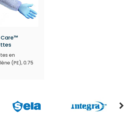
 Care™
ttes
tes en
lène (PE), 0.75