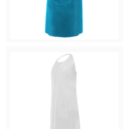
COVERME™ Delantal
Delantal de polietileno (PE), 1,5 mil