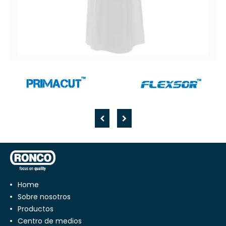
RONCO CARE™
Delantal de polietileno (PE), 0,75 mil
Home
Sobre nosotros
Productos
Centro de medios