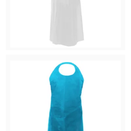
COVERME™
Delantal de polietileno (PE), 1 mil