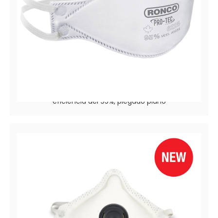
PRO-TEC™ 6225
Filtrado de partículas / Respirador médico de
eficiencia del 95%, plegado plano