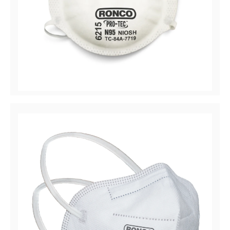
PRO-TEC™ 6215
Respirador de partículas 6215, N95 sin válvula