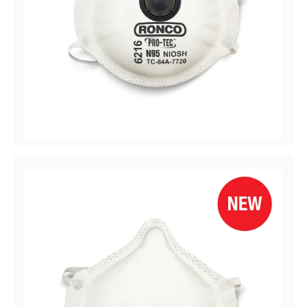
PRO-TEC™ 6216
Respirador de partículas 6216, N95 con válvula