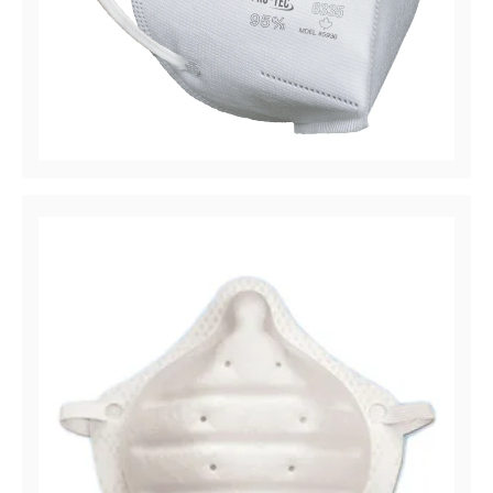
PRO-TEC™ 6335 V
Filtro de partículas / Médico 95% Respirador de
eficiencia, Plegado vertical