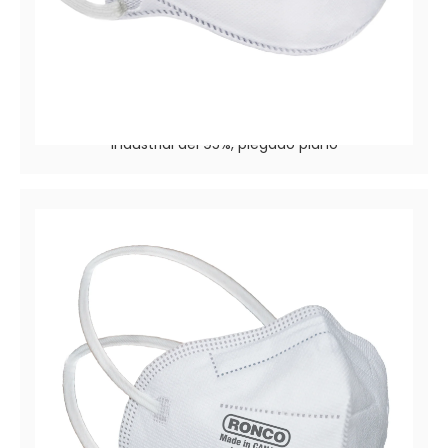
PRO-TEC6204
Filtrado de partículas / Respirador de eficiencia
industrial del 95%, plegado plano