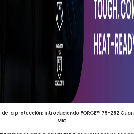
 de la protección: introduciendo FORGE™ 75-282 Guan
MIG