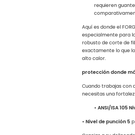
requieren guantes
comparativament
Aquí es donde el FORG
especialmente para la 
robusto de corte de f
exactamente lo que lo
alto calor.
protección donde má
Cuando trabajas con a
necesitas una fortale
• ANSI/ISA 105 Ni
• Nivel de punción 5
p