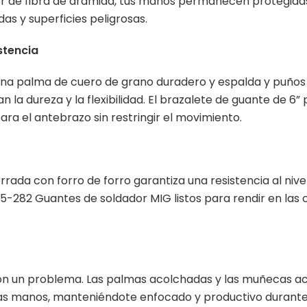
or de fibra de aramida, tus manos permanecen protegida
das y superficies peligrosas.
stencia
na palma de cuero de grano duradero y espalda y puños 
n la dureza y la flexibilidad. El brazalete de guante de 6
ara el antebrazo sin restringir el movimiento.
rada con forro de forro garantiza una resistencia al nivel
-282 Guantes de soldador MIG listos para rendir en las
son un problema. Las palmas acolchadas y las muñecas 
 las manos, manteniéndote enfocado y productivo durante 