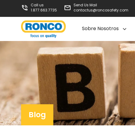
Call us
Send Us Mail
1.877.663.7735
contactus@roncosafety.com
Sobre Nosotros
Blog