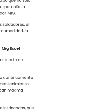
uipo que no solo
corporación a
dor MIG.
s soldadores, el
 comodidad, la
 Mig Excel
as inerte de
ado continuamente
y mantenimiento
ezcan máxima
 intrincados, que