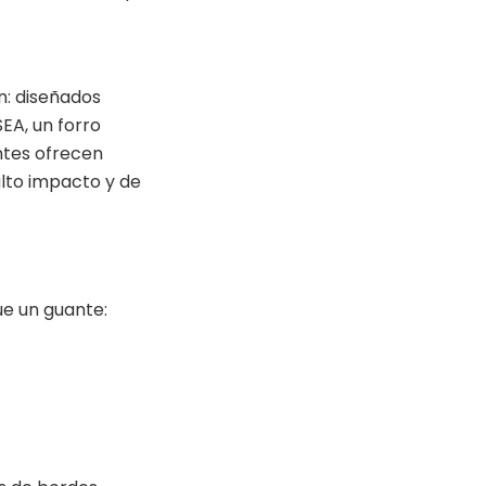
n: diseñados
EA, un forro
ntes ofrecen
lto impacto y de
ue un guante: