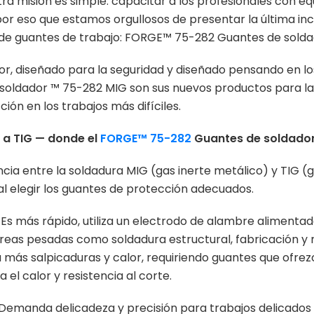
ra misión es simple: capacitar a los profesionales con eq
por eso que estamos orgullosos de presentar la última in
 de guantes de trabajo: FORGE™ 75-282 Guantes de solda
or, diseñado para la seguridad y diseñado pensando en lo
oldador ™ 75-282 MIG son sus nuevos productos para la
ción en los trabajos más difíciles.
 a TIG — donde el
FORGE™ 75-282
Guantes de soldador
ia entre la soldadura MIG (gas inerte metálico) y TIG (g
al elegir los guantes de protección adecuados.
Es más rápido, utiliza un electrodo de alambre aliment
tareas pesadas como soldadura estructural, fabricación 
ra más salpicaduras y calor, requiriendo guantes que ofr
 el calor y resistencia al corte.
Demanda delicadeza y precisión para trabajos delicados e