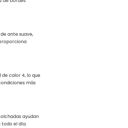
s de bordes
de ante suave,
” proporciona
 de calor 4, lo que
 condiciones más
acolchadas ayudan
todo el día.