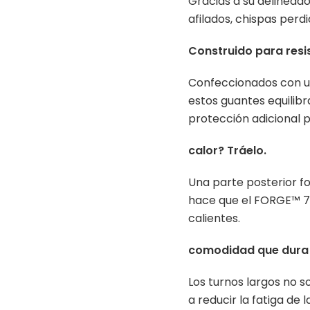
Gracias a su delinead
afilados, chispas perdi
Construido para resi
Confeccionados con u
estos guantes equilibra
protección adicional p
calor? Tráelo.
Una parte posterior for
hace que el FORGE™ 75
calientes.
comodidad que dura
Los turnos largos no 
a reducir la fatiga de