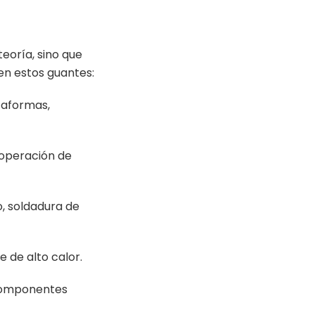
eoría, sino que
n estos guantes:
taformas,
, operación de
o, soldadura de
 de alto calor.
 componentes