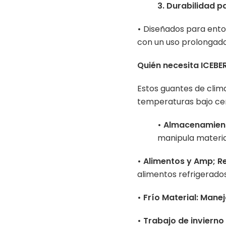
3. Durabilidad 
•
Diseñados para entorn
con un uso prolongad
Quién necesita ICEB
Estos guantes de clima
temperaturas bajo cer
• Almacenamient
manipula materia
• Alimentos y Amp; R
alimentos refrigerado
• Frío Material: Mane
• Trabajo de invierno 