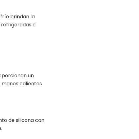
frío brindan la
refrigeradas o
roporcionan un
s manos calientes
to de silicona con
.