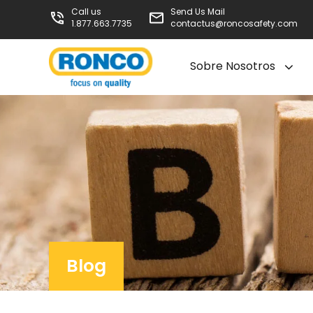
Call us
Send Us Mail
1.877.663.7735
contactus@roncosafety.com
Sobre Nosotros
Blog