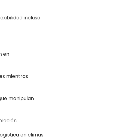
xibilidad incluso
n en
es mientras
que manipulan
elación.
ogística en climas