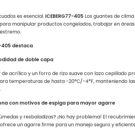
cuados es esencial.
ICEBERG77-405
Los guantes de clima 
para manipular productos congelados, trabajar en áreas 
o extremo.
-405 destaca
modidad de doble capa
 de acrílico y un forro de rizo suave con lazo cepillado p
para temperaturas de hasta -20°C/-4°F, manteniendo la
.
icona con motivos de espiga para mayor agarre
húmedas y resbaladizas? ¡No hay problema! El recubrimien
frece un agarre firme para un manejo seguro y eficiente