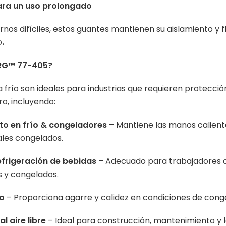
para un uso prolongado
os difíciles, estos guantes mantienen su aislamiento y fle
o
.
ERG™ 77-405?
 frío son ideales para industrias que requieren protecció
o, incluyendo:
o en frío & congeladores
– Mantiene las manos calient
les congelados.
efrigeración de bebidas
– Adecuado para trabajadores 
s y congelados.
jo
– Proporciona agarre y calidez en condiciones de cong
al aire libre
– Ideal para construcción, mantenimiento y l