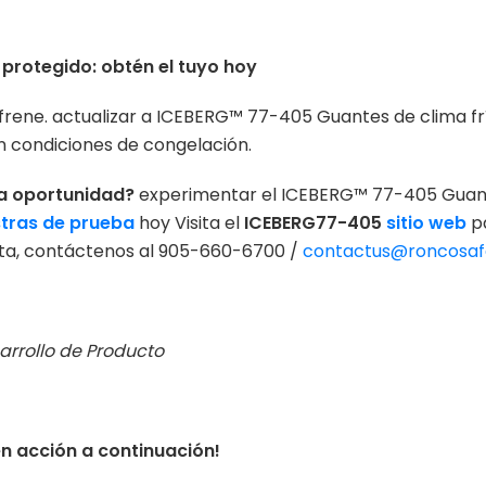
protegido: obtén el tuyo hoy
e frene. actualizar a ICEBERG™ 77-405 Guantes de clima fr
n condiciones de congelación.
na oportunidad?
experimentar el ICEBERG™ 77-405 Guant
stras de prueba
hoy Visita el
ICEBERG77-405
sitio web
pa
nta, contáctenos al 905-660-6700 /
contactus@roncosaf
arrollo de Producto
en acción a continuación!