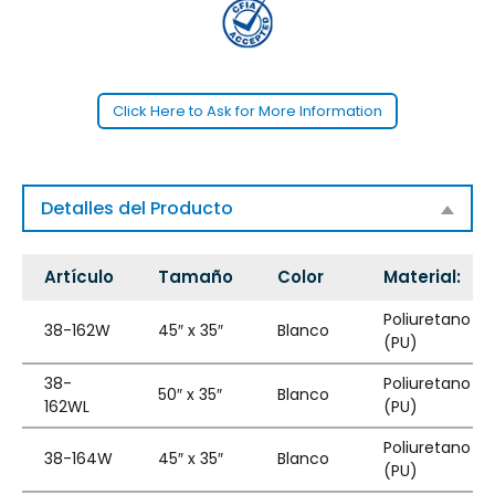
Click Here to Ask for More Information
Detalles del Producto
Artículo
Tamaño
Color
Material:
Poliuretano
38-162W
45″ x 35″
Blanco
(PU)
38-
Poliuretano
50″ x 35″
Blanco
162WL
(PU)
Poliuretano
38-164W
45″ x 35″
Blanco
(PU)