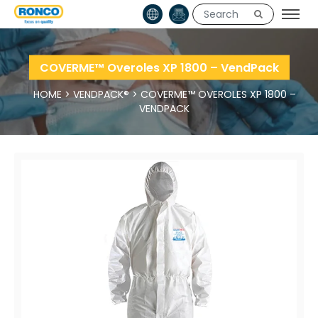
COVERME™ Overoles XP 1800 – VendPack
HOME
>
VENDPACK®
>
COVERME™ OVEROLES XP 1800 –
VENDPACK