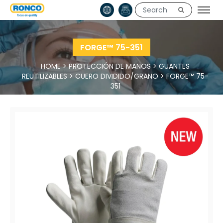
FORGE™ 75-351
HOME
>
PROTECCIÓN DE MANOS
>
GUANTES
REUTILIZABLES
>
CUERO DIVIDIDO/GRANO
>
FORGE™ 75-
351