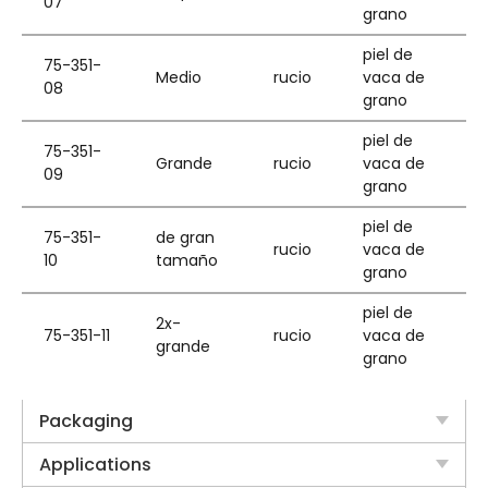
07
grano
piel de
75-351-
Medio
rucio
vaca de
08
grano
piel de
75-351-
Grande
rucio
vaca de
09
grano
piel de
75-351-
de gran
rucio
vaca de
10
tamaño
grano
piel de
2x-
75-351-11
rucio
vaca de
grande
grano
Packaging
Applications