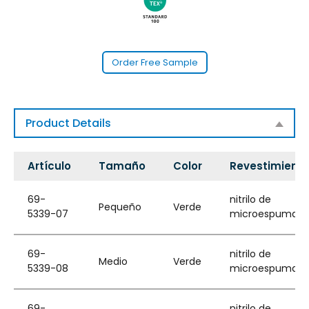
Order Free Sample
Product Details
Artículo
Tamaño
Color
Revestimient
69-
nitrilo de
Pequeño
Verde
5339-07
microespuma
69-
nitrilo de
Medio
Verde
5339-08
microespuma
69-
nitrilo de