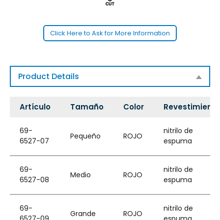
Click Here to Ask for More Information
Product Details
Artículo
Tamaño
Color
Revestimient
69-
nitrilo de
Pequeño
ROJO
6527-07
espuma
69-
nitrilo de
Medio
ROJO
6527-08
espuma
69-
nitrilo de
Grande
ROJO
6527-09
espuma