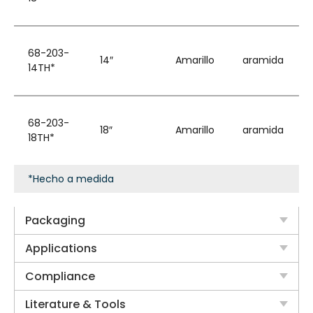
68-203-
14″
Amarillo
aramida
14TH*
68-203-
18″
Amarillo
aramida
18TH*
*Hecho a medida
Packaging
Applications
Compliance
Literature & Tools