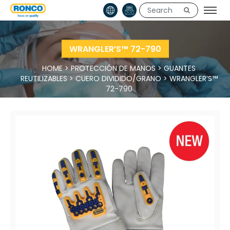
WRANGLER’S™ 72-790
HOME
>
PROTECCIÓN DE MANOS
>
GUANTES
REUTILIZABLES
>
CUERO DIVIDIDO/GRANO
>
WRANGLER’S™
72-790