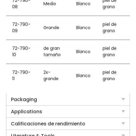
72-790-
piel de
Medio
Blanco
08
grano
72-790-
piel de
Grande
Blanco
09
grano
72-790-
de gran
piel de
Blanco
10
tamaño
grano
72-790-
2x-
piel de
Blanco
11
grande
grano
Packaging
Applications
Calificaciones de rendimiento
Literature & Tools