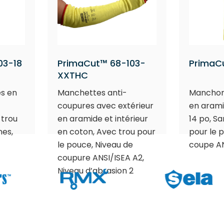
03-18
PrimaCut™ 68-103-
PrimaC
XXTHC
s en
Manchettes anti-
Manchon
coupures avec extérieur
en aramid
 trou
en aramide et intérieur
14 po, S
nes,
en coton, Avec trou pour
pour le 
le pouce, Niveau de
coupe AN
coupure ANSI/ISEA A2,
Niveau d’abrasion 2