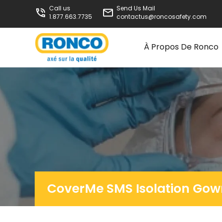
Call us
Send Us Mail
1.877.663.7735
contactus@roncosafety.com
À Propos De Ronco
CoverMe SMS Isolation Gow