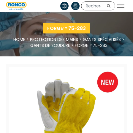
FORGE™ 75-283
HOME
>
PROTECTION DES MAINS
>
GANTS SPÉCIALISÉS
>
GANTS DE SOUDURE
>
FORGE™ 75-283