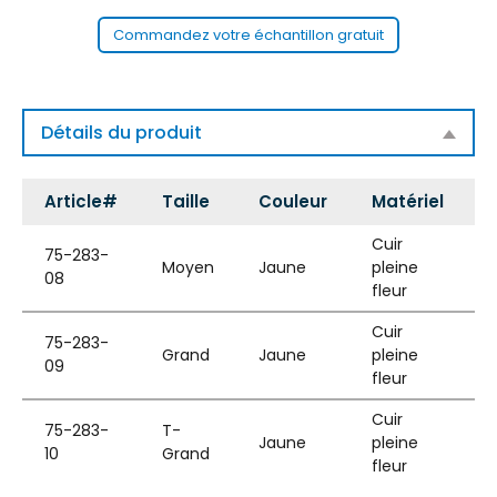
Commandez votre échantillon gratuit
Détails du produit
Article#
Taille
Couleur
Matériel
S
Cuir
75-283-
Moyen
Jaune
pleine
08
fleur
g
Cuir
75-283-
Grand
Jaune
pleine
09
fleur
g
Cuir
75-283-
T-
Jaune
pleine
10
Grand
fleur
g