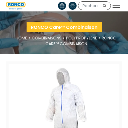
RONCO Care™ Combinaison
HOME
>
COMBINAISONS
>
POLYPROPYLENE
>
RONCO
CARE™ COMBINAISON