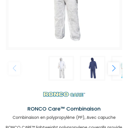
RONCO Care™ Combinaison
Combinaison en polypropylène (PP), Avec capuche
RONCO CARE™ lightweight polypropylene coveralls provide