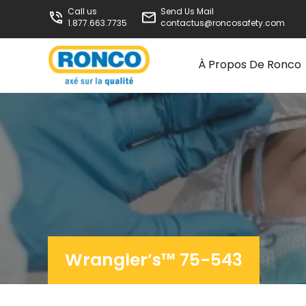
Call us
Send Us Mail
1.877.663.7735
contactus@roncosafety.com
À Propos De Ronco
Wrangler’s™ 75-543