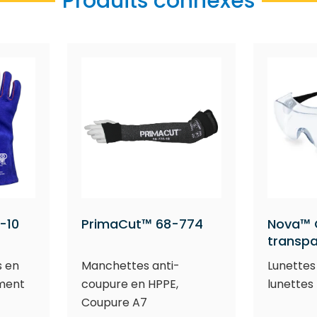
Produits connexes
-10
PrimaCut™ 68-774
Nova™ O
transp
s en
Manchettes anti-
Lunettes
ement
coupure en HPPE,
lunettes
Coupure A7