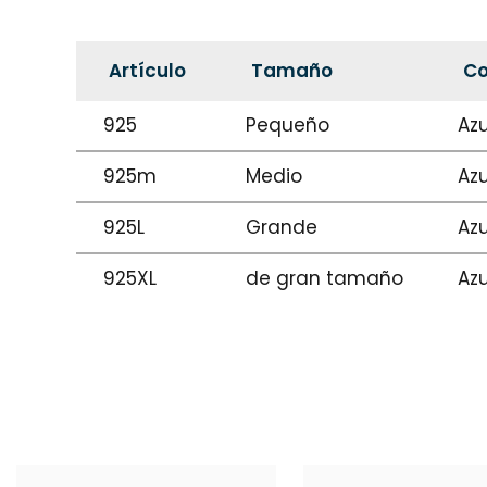
Artículo
Tamaño
Co
925
Pequeño
Azu
925m
Medio
Azu
925L
Grande
Azu
925XL
de gran tamaño
Azu