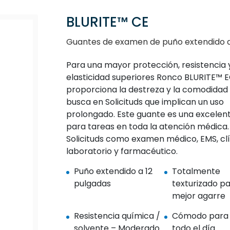
BLURITE™ CE
Guantes de examen de puño extendido de ni
Para una mayor protección, resistencia 
elasticidad superiores Ronco BLURITE™ 
proporciona la destreza y la comodidad
busca en Solicituds que implican un uso
prolongado. Este guante es una excelen
para tareas en toda la atención médica.
Solicituds como examen médico, EMS, clí
laboratorio y farmacéutico.
Puño extendido a 12
Totalmente
pulgadas
texturizado p
mejor agarre
Resistencia química /
Cómodo para 
solvente – Moderado
todo el día