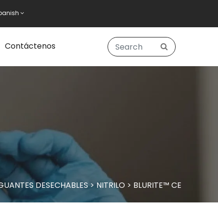
panish
Contáctenos
GUANTES DESECHABLES
>
NITRILO
>
BLURITE™ CE