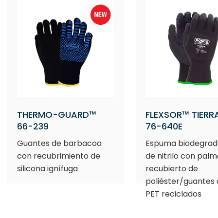
THERMO-GUARD™
FLEXSOR™ TIERR
66-239
76-640E
Guantes de barbacoa
Espuma biodegrad
con recubrimiento de
de nitrilo con palm
silicona ignífuga
recubierto de
poliéster/guantes
PET reciclados