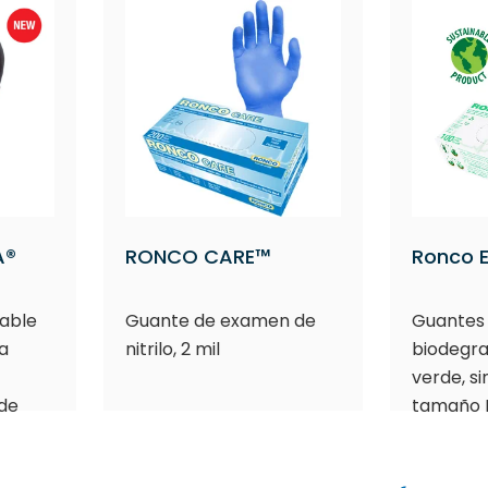
A®
RONCO CARE™
Ronco 
able
Guante de examen de
Guantes
a
nitrilo, 2 mil
biodegra
verde, si
 de
tamaño M