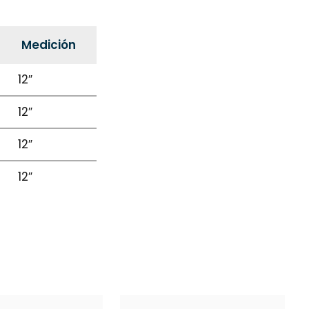
Medición
12″
12″
12″
12″