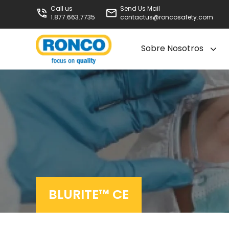
Call us
Send Us Mail
1.877.663.7735
contactus@roncosafety.com
Sobre Nosotros
BLURITE™ CE