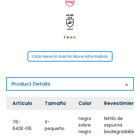
Click Here to Ask for More Information
Product Details
Artículo
Tamaño
Color
Revestimient
negro
Nitrilo de
76-
X-
sobre
espuma
640E-06
pequeño
negro
biodegradable