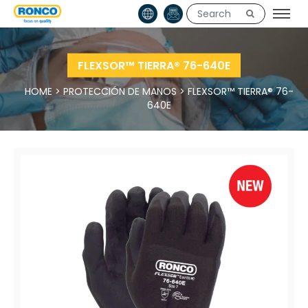
FLEXSOR™ TIERRA® 76-640E
HOME
>
PROTECCIÓN DE MANOS
>
FLEXSOR™ TIERRA® 76-
640E