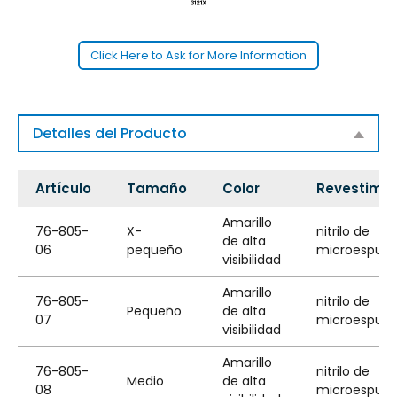
Click Here to Ask for More Information
Detalles del Producto
Artículo
Tamaño
Color
Revestimie
Amarillo
76-805-
X-
nitrilo de
de alta
06
pequeño
microespum
visibilidad
Amarillo
76-805-
nitrilo de
Pequeño
de alta
07
microespum
visibilidad
Amarillo
76-805-
nitrilo de
Medio
de alta
08
microespum