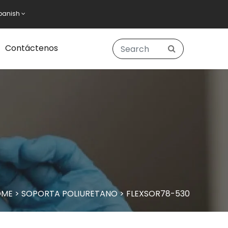
panish
Contáctenos
OME
>
SOPORTA POLIURETANO
>
FLEXSOR78-530