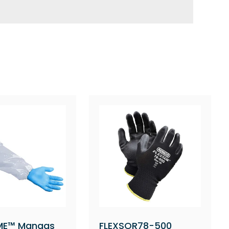
ster
Puño de punto
ster
Puño de punto
ster
Puño de punto
ster
Puño de punto
ME™ Mangas
FLEXSOR78-500