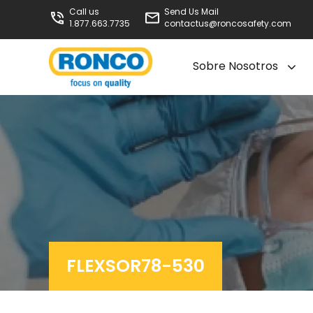
Call us
Send Us Mail
1.877.663.7735
contactus@roncosafety.com
Sobre Nosotros
FLEXSOR78-530