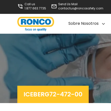
Call us
Send Us Mail
1.877.663.7735
contactus@roncosafety.com
Sobre Nosotros
ICEBERG72-472-00