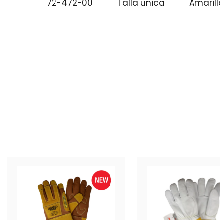
72-472-00
Talla única
Amarill