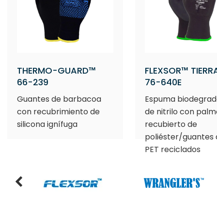
THERMO-GUARD™
FLEXSOR™ TIERR
66-239
76-640E
Guantes de barbacoa
Espuma biodegrad
con recubrimiento de
de nitrilo con palm
silicona ignífuga
recubierto de
poliéster/guantes
PET reciclados