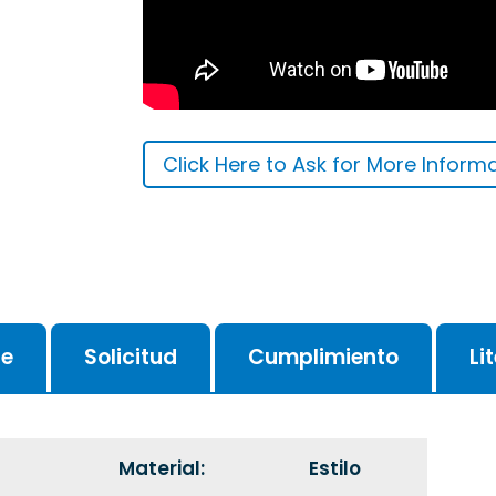
Click Here to Ask for More Inform
je
Solicitud
Cumplimiento
Li
Material:
Estilo