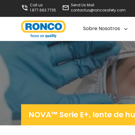
Call us
Send Us Mail
1.877.663.7735
contactus@roncosafety.com
Sobre Nosotros
NOVA™ Serie E+, lente de 