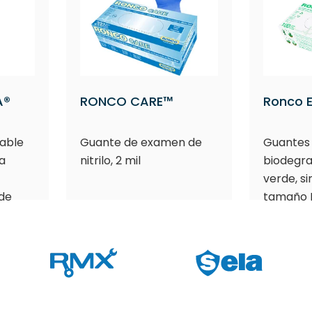
A®
RONCO CARE™
Ronco 
able
Guante de examen de
Guantes
a
nitrilo, 2 mil
biodegra
verde, si
 de
tamaño M