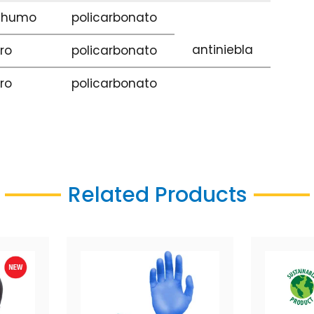
e humo
policarbonato
antiniebla
aro
policarbonato
aro
policarbonato
Related Products