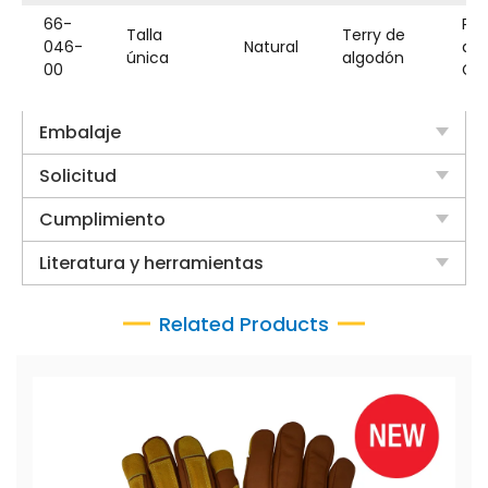
66-
Pu
Talla
Terry de
046-
Natural
de
única
algodón
00
Gu
Embalaje
Solicitud
Cumplimiento
Literatura y herramientas
Related Products