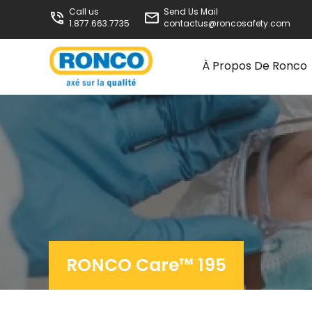
Call us
Send Us Mail
1.877.663.7735
contactus@roncosafety.com
À Propos De Ronco
RONCO Care™ 195