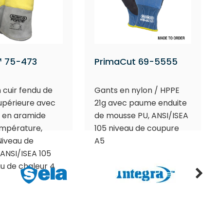
 75-473
PrimaCut 69-5555
 cuir fendu de
Gants en nylon / HPPE
supérieure avec
21g avec paume enduite
 en aramide
de mousse PU, ANSI/ISEA
empérature,
105 niveau de coupure
Niveau de
A5
ANSI/ISEA 105
au de chaleur 4