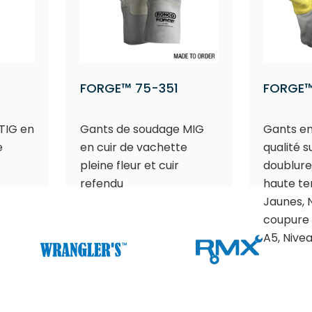
FORGE™ 75-351
FORGE™
TIG en
Gants de soudage MIG
Gants en
e
en cuir de vachette
qualité 
pleine fleur et cuir
doublure
refendu
haute t
Jaunes, 
coupure 
A5, Nive